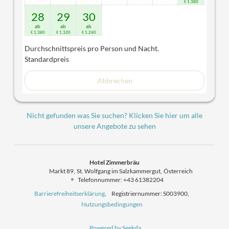
1.380
€
Eigener Badesteg mit Badeleiter
28
29
30
Infrarot-Kabine mit Seeblick für besondere
ab
ab
ab
Wellnessmomente
1.380
1.320
1.260
€
€
€
Fußbodenheizung und Infrarot-Heizpaneele für
Durchschnittspreis pro Person und Nacht
.
behagliche Wärme
Standardpreis
Flat-TV mit Radioprogrammen und kostenloses W-
LAN
Abbrechen
Nicht gefunden was Sie suchen? Klicken Sie hier um alle
unsere Angebote zu sehen
Hotel Zimmerbräu
Markt 89
St. Wolfgang im Salzkammergut
Österreich
Telefonnummer
:
+43 61382204
Barrierefreiheitserklärung
Registriernummer: S003900
,
Nutzungsbedingungen
Powered by Seekda