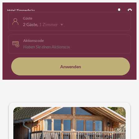
Hotel Zimmerbräu
Gäste
2 Gäste
,
1 Zimmer
Aktionscode
Anwenden
Unsere Angebote im Zimmer "B