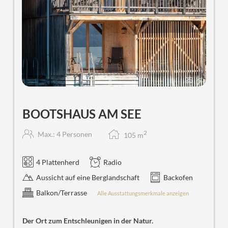
5
BOOTSHAUS AM SEE
2
Max.: 4 Personen
105
m
4 Plattenherd
Radio
Aussicht auf eine Berglandschaft
Backofen
Balkon/Terrasse
Alle Ausstattungsmerkmale anzeigen
Der Ort zum Entschleunigen in der Natur.